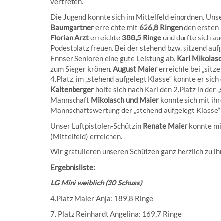
vertreten.
Die Jugend konnte sich im Mittelfeld einordnen. Uns
Baumgartner
erreichte mit
626,8 Ringen
den ersten 
Florian Arzt
erreichte
388,5 Ringe
und durfte sich a
Podestplatz freuen. Bei der stehend bzw. sitzend aufg
Ennser Senioren eine gute Leistung ab.
Karl Mikolas
zum Sieger krönen.
August Maier
erreichte bei „sitz
4.Platz, im „stehend aufgelegt Klasse“ konnte er sich 
Kaltenberger
holte sich nach Karl den 2.Platz in der 
Mannschaft
Mikolasch und Maier
konnte sich mit ih
Mannschaftswertung der „stehend aufgelegt Klasse“ d
Unser Luftpistolen-Schützin
Renate Maier
konnte mi
(Mittelfeld) erreichen.
Wir gratulieren unseren Schützen ganz herzlich zu ih
Ergebnisliste:
LG Mini weiblich (20 Schuss)
4.Platz Maier Anja: 189,8 Ringe
7. Platz Reinhardt Angelina: 169,7 Ringe