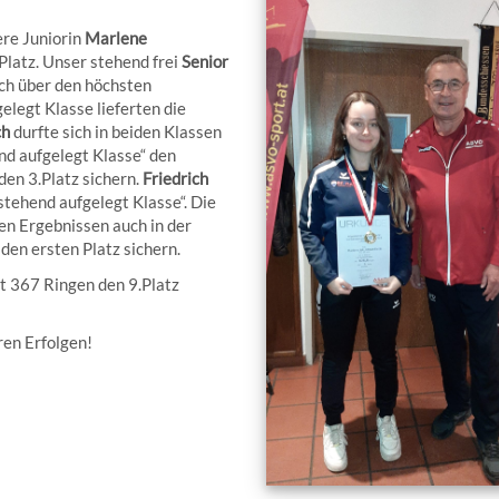
ere Juniorin
Marlene
Platz. Unser stehend frei
Senior
uch über den höchsten
elegt Klasse lieferten die
ch
durfte sich in beiden Klassen
end aufgelegt Klasse“ den
den 3.Platz sichern.
Friedrich
„stehend aufgelegt Klasse“. Die
ren Ergebnissen auch in der
en ersten Platz sichern.
t 367 Ringen den 9.Platz
ren Erfolgen!