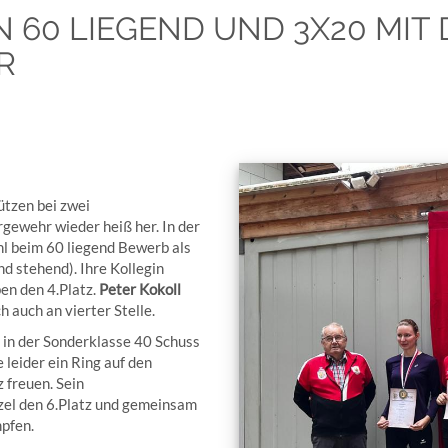
 60 LIEGEND UND 3X20 MIT
R
ützen bei zwei
gewehr wieder heiß her. In der
l beim 60 liegend Bewerb als
d stehend). Ihre Kollegin
en den 4.Platz.
Peter Kokoll
h auch an vierter Stelle.
 in der Sonderklasse 40 Schuss
e leider ein Ring auf den
z freuen. Sein
zel den 6.Platz und gemeinsam
mpfen.